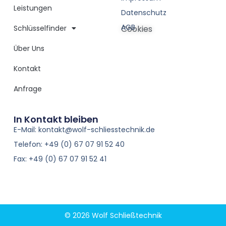
Leistungen
Datenschutz
AGB
Schlüsselfinder
Cookies
Über Uns
Kontakt
Anfrage
In Kontakt bleiben
E-Mail: kontakt@wolf-schliesstechnik.de
Telefon: +49 (0) 67 07 91 52 40
Fax: +49 (0) 67 07 91 52 41
© 2026 Wolf Schließtechnik