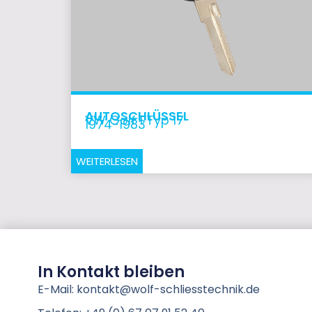
AUTOSCHLÜSSEL
VW Golf 1 Typ 17
1974-1983
WEITERLESEN
In Kontakt bleiben
E-Mail: kontakt@wolf-schliesstechnik.de