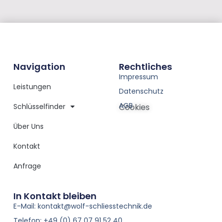
Navigation
Rechtliches
Impressum
Leistungen
Datenschutz
AGB
Schlüsselfinder
Cookies
Über Uns
Kontakt
Anfrage
In Kontakt bleiben
E-Mail: kontakt@wolf-schliesstechnik.de
Telefon: +49 (0) 67 07 91 52 40