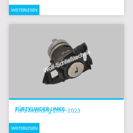
WEITERLESEN
TÜRZYLINDER LINKS
Ford Mustang 2015-2023
WEITERLESEN