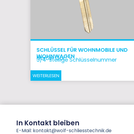
SCHLÜSSEL FÜR WOHNMOBILE UND
WOHNWAGEN
Home-Car
3/4-stellige Schlüsselnummer
WEITERLESEN
In Kontakt bleiben
E-Mail: kontakt@wolf-schliesstechnik.de