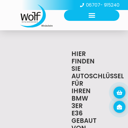
06707- 915240
HIER
FINDEN
SIE
AUTOSCHLÜSSEL
FÜR
IHREN
BMW
3ER
E36
GEBAUT