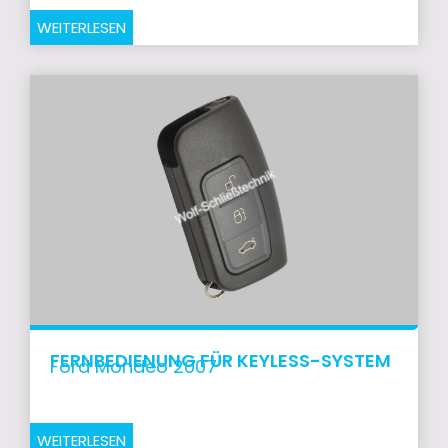
WEITERLESEN
FERNBEDIENUNG FÜR KEYLESS-SYSTEM
Ford Mondeo 2007
WEITERLESEN