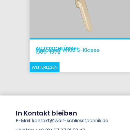
AUTOSCHLÜSSEL
Mercedes W108 S-Klasse
1965-1972
WEITERLESEN
In Kontakt bleiben
E-Mail: kontakt@wolf-schliesstechnik.de