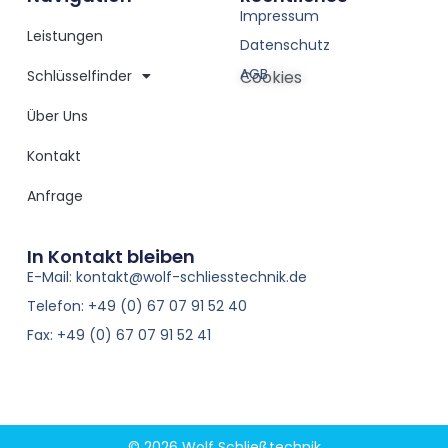
Impressum
Leistungen
Datenschutz
AGB
Schlüsselfinder
Cookies
Über Uns
Kontakt
Anfrage
In Kontakt bleiben
E-Mail: kontakt@wolf-schliesstechnik.de
Telefon: +49 (0) 67 07 91 52 40
Fax: +49 (0) 67 07 91 52 41
© 2026 Wolf Schließtechnik