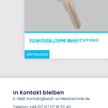
SCHLÜSSEL OHNE BELEUCHTUNG
Ford Consul 1972-1975
WEITERLESEN
In Kontakt bleiben
E-Mail: kontakt@wolf-schliesstechnik.de
Telefon: +49 (0) 67 07 91 52 40