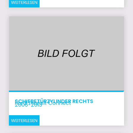
WEITERLESEN
SCHIEBETÜRZYLINDER RECHTS
Ford Transit Connect
2006-2013
WEITERLESEN