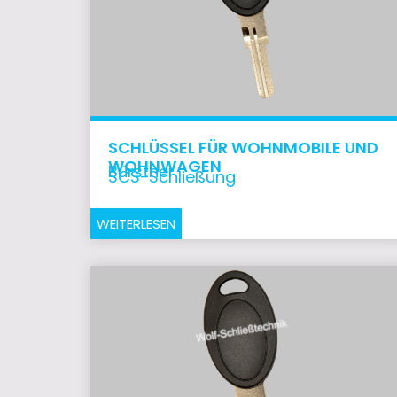
SCHLÜSSEL FÜR WOHNMOBILE UND
WOHNWAGEN
Bürstner
SCS-Schließung
WEITERLESEN