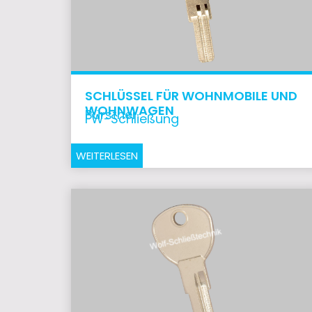
SCHLÜSSEL FÜR WOHNMOBILE UND
WOHNWAGEN
Bürstner
FW-Schließung
WEITERLESEN