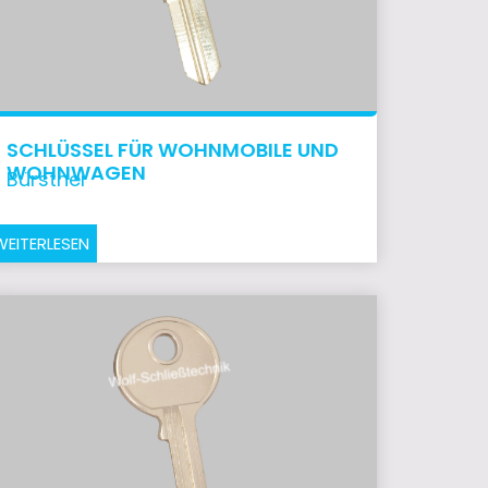
SCHLÜSSEL FÜR WOHNMOBILE UND
WOHNWAGEN
Bürstner
WEITERLESEN