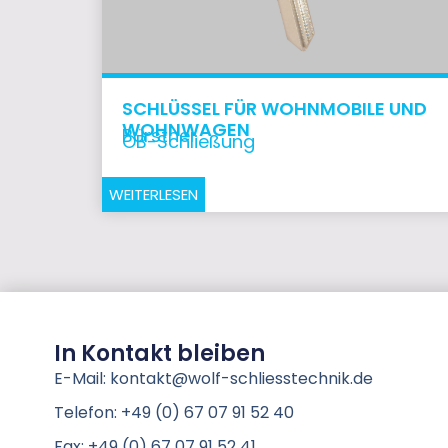
SCHLÜSSEL FÜR WOHNMOBILE UND
WOHNWAGEN
Bürstner
OB-Schließung
WEITERLESEN
In Kontakt bleiben
E-Mail: kontakt@wolf-schliesstechnik.de
Telefon: +49 (0) 67 07 91 52 40
Fax: +49 (0) 67 07 91 52 41