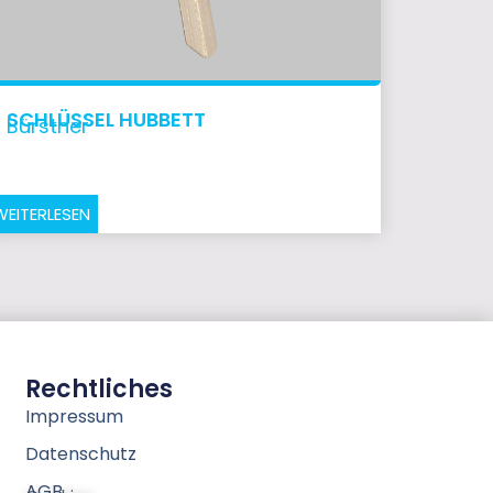
SCHLÜSSEL HUBBETT
Bürstner
WEITERLESEN
Rechtliches
Impressum
Datenschutz
AGB