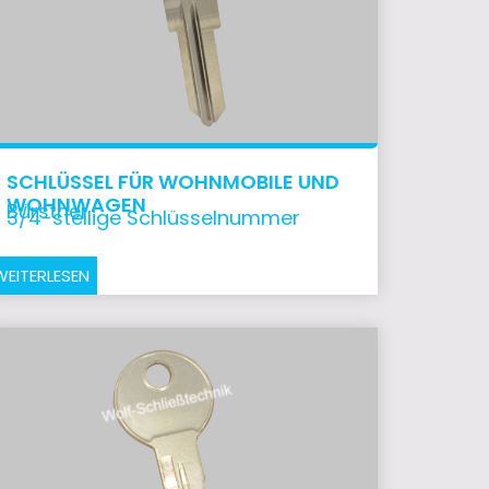
SCHLÜSSEL FÜR WOHNMOBILE UND
WOHNWAGEN
Bürstner
3/4-stellige Schlüsselnummer
WEITERLESEN