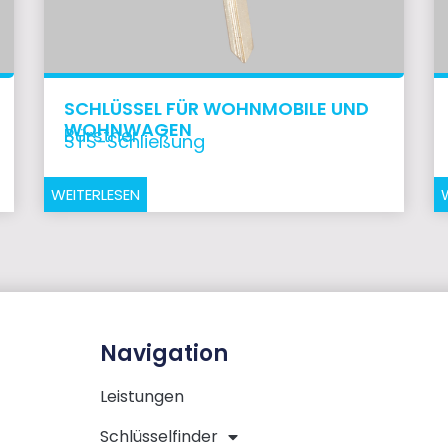
SCHLÜSSEL FÜR WOHNMOBILE UND
WOHNWAGEN
Bürstner
STS-Schließung
WEITERLESEN
Navigation
Leistungen
Schlüsselfinder