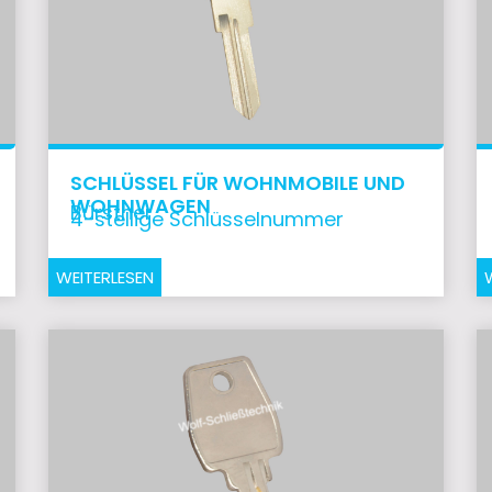
SCHLÜSSEL FÜR WOHNMOBILE UND
WOHNWAGEN
Bürstner
4-stellige Schlüsselnummer
WEITERLESEN