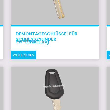
DEMONTAGESCHLÜSSEL FÜR
SCHLIESSZYLINDER
Bürstner
FW-Schließung
WEITERLESEN