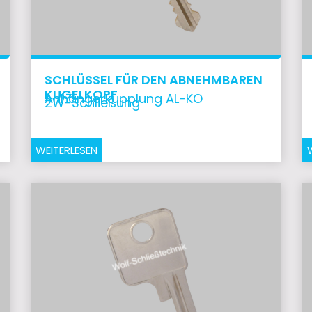
SCHLÜSSEL FÜR DEN ABNEHMBAREN
KUGELKOPF
Anhängerkupplung AL-KO
2W-Schließung
WEITERLESEN