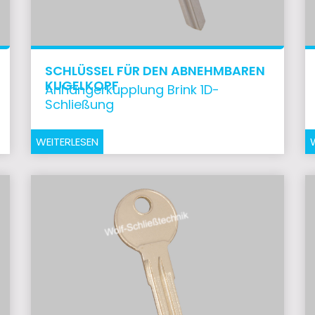
SCHLÜSSEL FÜR DEN ABNEHMBAREN
KUGELKOPF
Anhängerkupplung Brink 1D-
Schließung
WEITERLESEN