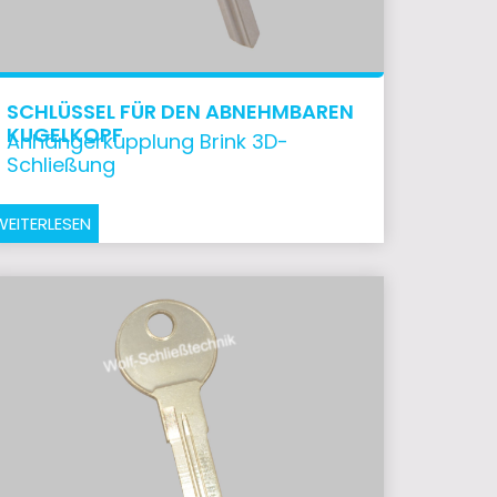
SCHLÜSSEL FÜR DEN ABNEHMBAREN
KUGELKOPF
Anhängerkupplung Brink 3D-
Schließung
WEITERLESEN