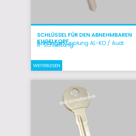
SCHLÜSSEL FÜR DEN ABNEHMBAREN
KUGELKOPF
Anhängerkupplung AL-KO / Audi
R-Schließung
WEITERLESEN