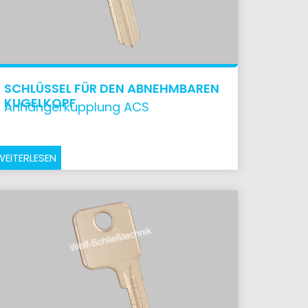
SCHLÜSSEL FÜR DEN ABNEHMBAREN
KUGELKOPF
Anhängerkupplung ACS
WEITERLESEN