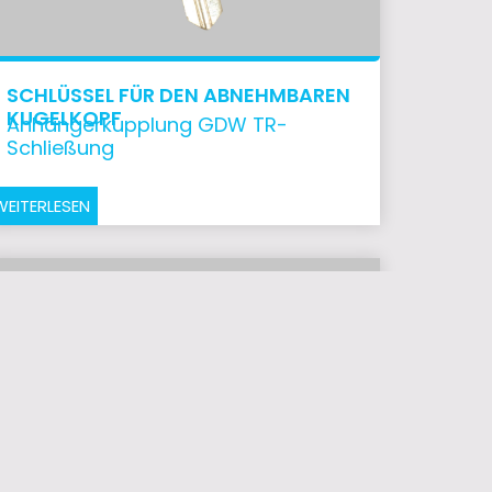
SCHLÜSSEL FÜR DEN ABNEHMBAREN
KUGELKOPF
Anhängerkupplung GDW TR-
Schließung
WEITERLESEN