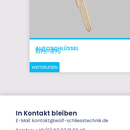
AUTOSCHLÜSSEL
Volvo 66
1975-1979
WEITERLESEN
In Kontakt bleiben
E-Mail: kontakt@wolf-schliesstechnik.de