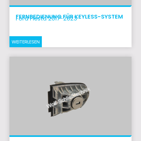
FERNBEDIENUNG FÜR KEYLESS-SYSTEM
Ford Fiesta 2017-2023
WEITERLESEN