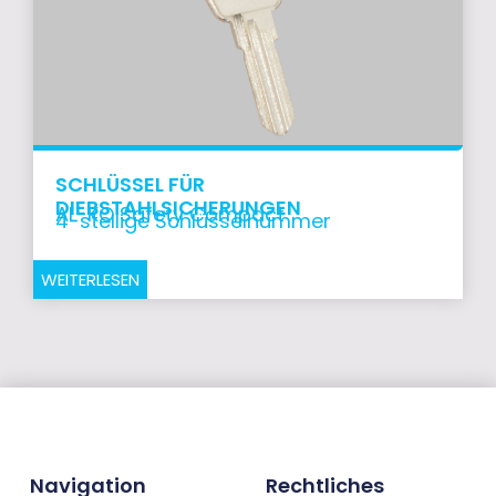
SCHLÜSSEL FÜR
DIEBSTAHLSICHERUNGEN
AL-KO Safety Compact
4-stellige Schlüsselnummer
WEITERLESEN
Navigation
Rechtliches