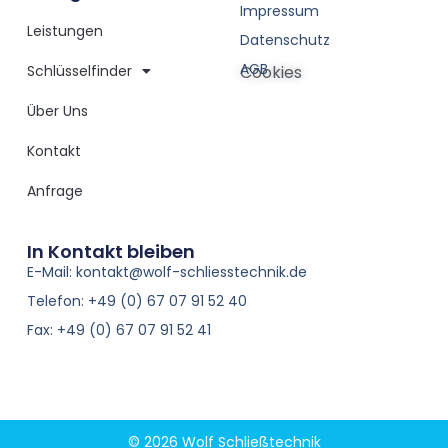
Impressum
Leistungen
Datenschutz
AGB
Schlüsselfinder
Cookies
Über Uns
Kontakt
Anfrage
In Kontakt bleiben
E-Mail: kontakt@wolf-schliesstechnik.de
Telefon: +49 (0) 67 07 91 52 40
Fax: +49 (0) 67 07 91 52 41
© 2026 Wolf Schließtechnik