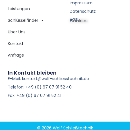
Impressum
Leistungen
Datenschutz
AGB
Schlüsselfinder
Cookies
Über Uns
Kontakt
Anfrage
In Kontakt bleiben
E-Mail: kontakt@wolf-schliesstechnik.de
Telefon: +49 (0) 67 07 91 52 40
Fax: +49 (0) 67 07 91 52 41
© 2026 Wolf Schließtechnik