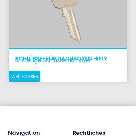
SCHLÜSSEL FÜR DACHBOXEN HIFLY
4-stellige Schlüsselnummer
WEITERLESEN
Navigation
Rechtliches