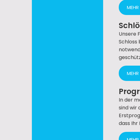
MEHR
Schlö
Unsere F
Schloss 
notwendi
geschütz
MEHR
Prog
In der m
sind wir
Erstprog
dass Ihr 
MEHR