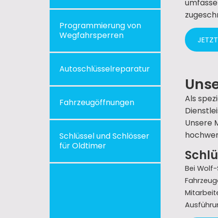
umfassen
zugeschn
Programmierung von
Wegfahrsperren
JETZ
Autoschlüsselreparatur
Unse
Als spez
Fahrzeug­öffnungen
Dienstle
Unsere M
hochwer
Schlüssel und Schlösser
für Oldtimer
Schlü
Bei Wolf-
Fahrzeuge
Mitarbeit
Ausführun