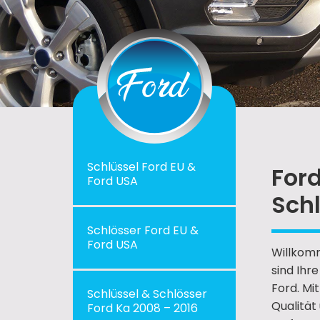
Schlüssel Ford EU &
Ford
Ford USA
Schl
Schlösser Ford EU &
Ford USA
Willkomm
sind Ihr
Ford. Mi
Schlüssel & Schlösser
Qualität
Ford Ka 2008 – 2016