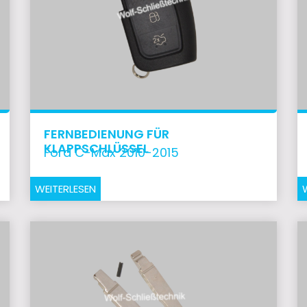
FERNBEDIENUNG FÜR
KLAPPSCHLÜSSEL
Ford C-Max 2010-2015
WEITERLESEN