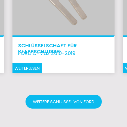
SCHLÜSSELSCHAFT FÜR
KLAPPSCHLÜSSEL
FORD C-Max 2010-2019
WEITERLESEN