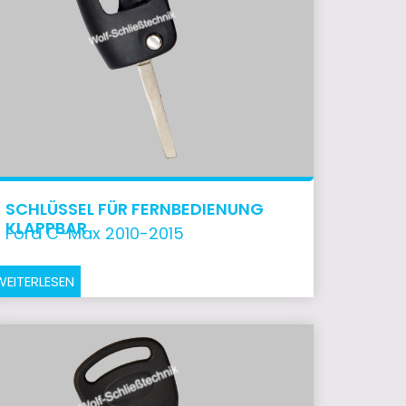
SCHLÜSSEL FÜR FERNBEDIENUNG
KLAPPBAR
Ford C-Max 2010-2015
WEITERLESEN