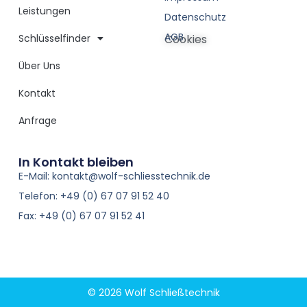
Leistungen
Datenschutz
AGB
Schlüsselfinder
Cookies
Über Uns
Kontakt
Anfrage
In Kontakt bleiben
E-Mail: kontakt@wolf-schliesstechnik.de
Telefon: +49 (0) 67 07 91 52 40
Fax: +49 (0) 67 07 91 52 41
© 2026 Wolf Schließtechnik