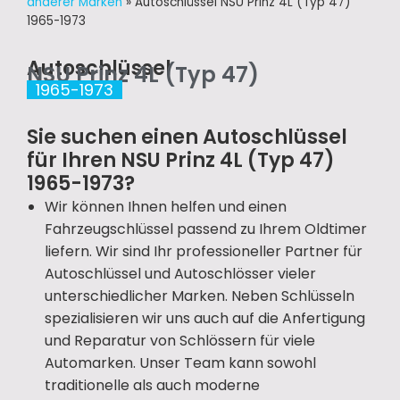
anderer Marken
»
Autoschlüssel NSU Prinz 4L (Typ 47)
1965-1973
Autoschlüssel
NSU Prinz 4L (Typ 47)
1965-1973
Sie suchen einen Autoschlüssel
für Ihren NSU Prinz 4L (Typ 47)
1965-1973?
Wir können Ihnen helfen und einen
Fahrzeugschlüssel passend zu Ihrem Oldtimer
liefern. Wir sind Ihr professioneller Partner für
Autoschlüssel und Autoschlösser vieler
unterschiedlicher Marken. Neben Schlüsseln
spezialisieren wir uns auch auf die Anfertigung
und Reparatur von Schlössern für viele
Automarken. Unser Team kann sowohl
traditionelle als auch moderne