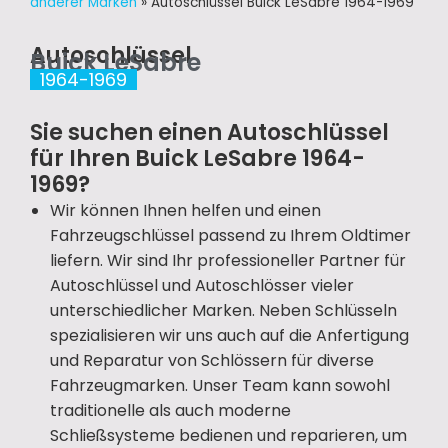
anderer Marken
»
Autoschlüssel Buick LeSabre 1964-1969
Autoschlüssel
Buick LeSabre
1964-1969
Sie suchen einen Autoschlüssel
für Ihren Buick LeSabre 1964-
1969?
Wir können Ihnen helfen und einen
Fahrzeugschlüssel passend zu Ihrem Oldtimer
liefern. Wir sind Ihr professioneller Partner für
Autoschlüssel und Autoschlösser vieler
unterschiedlicher Marken. Neben Schlüsseln
spezialisieren wir uns auch auf die Anfertigung
und Reparatur von Schlössern für diverse
Fahrzeugmarken. Unser Team kann sowohl
traditionelle als auch moderne
Schließsysteme bedienen und reparieren, um