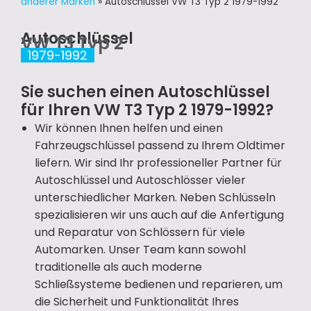
anderer Marken
»
Autoschlüssel VW T3 Typ 2 1979-1992
Autoschlüssel
VW T3 Typ 2
1979-1992
Sie suchen einen Autoschlüssel
für Ihren VW T3 Typ 2 1979-1992?
Wir können Ihnen helfen und einen
Fahrzeugschlüssel passend zu Ihrem Oldtimer
liefern. Wir sind Ihr professioneller Partner für
Autoschlüssel und Autoschlösser vieler
unterschiedlicher Marken. Neben Schlüsseln
spezialisieren wir uns auch auf die Anfertigung
und Reparatur von Schlössern für viele
Automarken. Unser Team kann sowohl
traditionelle als auch moderne
Schließsysteme bedienen und reparieren, um
die Sicherheit und Funktionalität Ihres