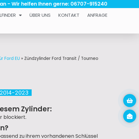
 an - Wir helfen Ihnen gerne: 06707-915240
LFINDER
ÜBER UNS
KONTAKT
ANFRAGE
ür Ford EU
»
Zündzylinder Ford Transit / Tourneo
 2014-2023
esem Zylinder:
r blockiert.
un?
passend zu ihrem vorhandenen Schlüssel