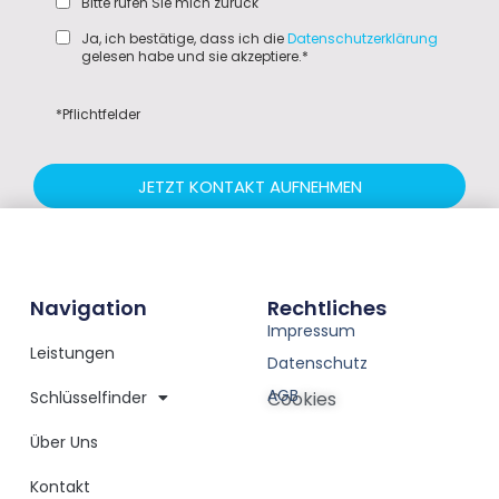
Bitte rufen Sie mich zurück
Ja, ich bestätige, dass ich die
Datenschutzerklärung
gelesen habe und sie akzeptiere.*
*Pflichtfelder
JETZT KONTAKT AUFNEHMEN
Navigation
Rechtliches
Impressum
Leistungen
Datenschutz
AGB
Schlüsselfinder
Cookies
Über Uns
Kontakt