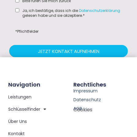
Bitte rufen Sie mich zurück
Ja, ich bestätige, dass ich die
Datenschutzerklärung
gelesen habe und sie akzeptiere.*
*Pflichtfelder
JETZT KONTAKT AUFNEHMEN
Navigation
Rechtliches
Impressum
Leistungen
Datenschutz
AGB
Schlüsselfinder
Cookies
Über Uns
Kontakt