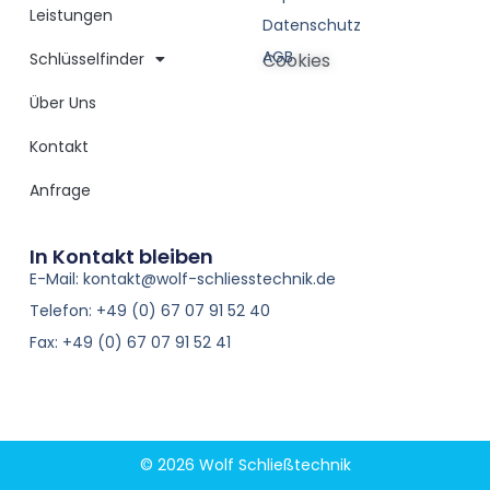
Leistungen
Datenschutz
AGB
Schlüsselfinder
Cookies
Über Uns
Kontakt
Anfrage
In Kontakt bleiben
E-Mail: kontakt@wolf-schliesstechnik.de
Telefon: +49 (0) 67 07 91 52 40
Fax: +49 (0) 67 07 91 52 41
© 2026 Wolf Schließtechnik