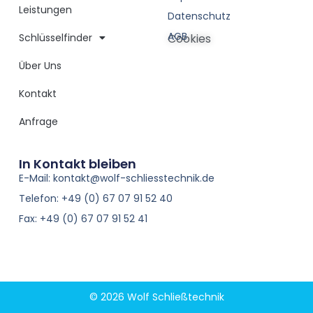
Leistungen
Datenschutz
AGB
Schlüsselfinder
Cookies
Über Uns
Kontakt
Anfrage
In Kontakt bleiben
E-Mail: kontakt@wolf-schliesstechnik.de
Telefon: +49 (0) 67 07 91 52 40
Fax: +49 (0) 67 07 91 52 41
© 2026 Wolf Schließtechnik