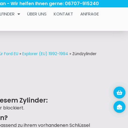
 an - Wir helfen Ihnen gerne: 06707-915240
LFINDER
ÜBER UNS
KONTAKT
ANFRAGE
ür Ford EU
»
Explorer (EU) 1992-1994
»
Zündzylinder
esem Zylinder:
r blockiert.
un?
passend zu ihrem vorhandenen Schlüssel