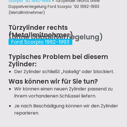
Scorpio ´92 1992-1994
»
Türzylinder rechts ohne
Doppelverriegelung Ford Scorpio ´92 1992-1993
(Metallmitnehmer)
Türzylinder rechts
(Metallmitnehmer)
(ohne Doppelverriegelung)
Ford Scorpio 1992-1993
Typisches Problem bei diesem
Zylinder:
Der Zylinder schließt „hakelig“ oder blockiert.
Was können wir für Sie tun?
Wir können einen neuen Zylinder passend zu
ihrem vorhandenen Schlüssel liefern.
Je nach Beschädigung können wir den Zylinder
reparieren.