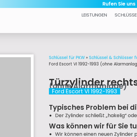
Rufen Sie uns
LEISTUNGEN
SCHLÜSSE
Schlüssel für PKW
»
Schlüssel & Schlösser f
Ford Escort VI 1992-1993 (ohne Alarmanla
Türzylinder recht
(ohne Alarmanlage)
Ford Escort VI 1992-1993
Typisches Problem bei di
Der Zylinder schließt „hakelig“ ode
Was können wir für Sie t
Wir können einen neuen Zylinder 