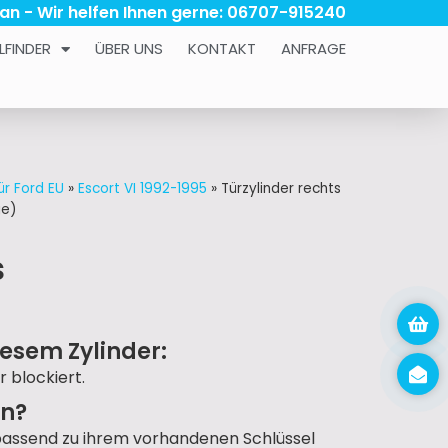
 an - Wir helfen Ihnen gerne: 06707-915240
LFINDER
ÜBER UNS
KONTAKT
ANFRAGE
ür Ford EU
»
Escort VI 1992-1995
»
Türzylinder rechts
ge)
s
esem Zylinder:
r blockiert.
un?
passend zu ihrem vorhandenen Schlüssel