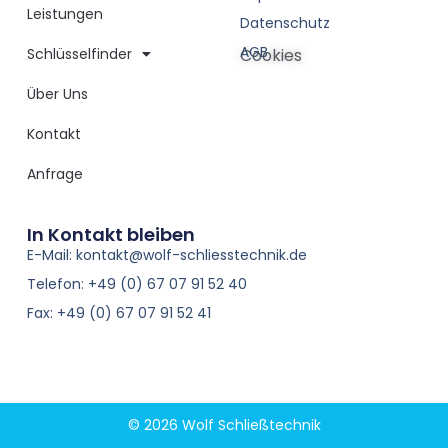
Leistungen
Datenschutz
AGB
Schlüsselfinder
Cookies
Über Uns
Kontakt
Anfrage
In Kontakt bleiben
E-Mail: kontakt@wolf-schliesstechnik.de
Telefon: +49 (0) 67 07 91 52 40
Fax: +49 (0) 67 07 91 52 41
© 2026 Wolf Schließtechnik