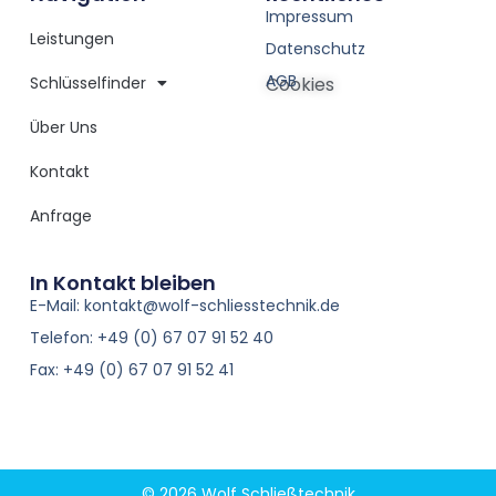
Impressum
Leistungen
Datenschutz
AGB
Schlüsselfinder
Cookies
Über Uns
Kontakt
Anfrage
In Kontakt bleiben
E-Mail: kontakt@wolf-schliesstechnik.de
Telefon: +49 (0) 67 07 91 52 40
Fax: +49 (0) 67 07 91 52 41
© 2026 Wolf Schließtechnik