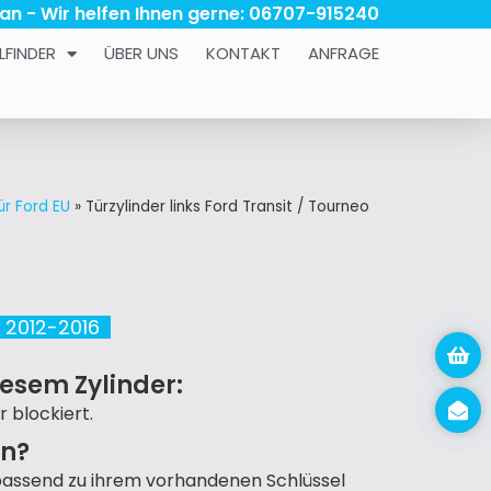
 an - Wir helfen Ihnen gerne: 06707-915240
LFINDER
ÜBER UNS
KONTAKT
ANFRAGE
ür Ford EU
»
Türzylinder links Ford Transit / Tourneo
 2012-2016
esem Zylinder:
r blockiert.
un?
passend zu ihrem vorhandenen Schlüssel