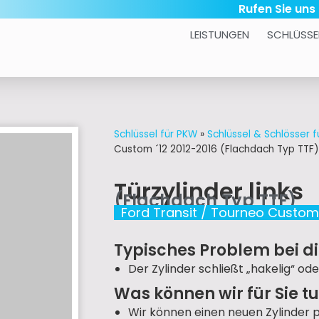
Rufen Sie uns
LEISTUNGEN
SCHLÜSSE
Schlüssel für PKW
»
Schlüssel & Schlösser f
Custom ´12 2012-2016 (Flachdach Typ TTF)
Türzylinder links
(Flachdach Typ TTF)
Ford Transit / Tourneo Custom
Typisches Problem bei di
Der Zylinder schließt „hakelig“ ode
Was können wir für Sie t
Wir können einen neuen Zylinder 