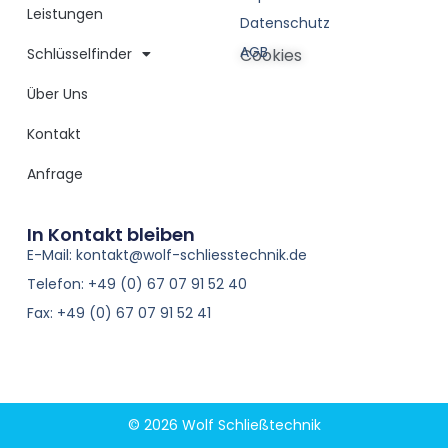
Leistungen
Datenschutz
AGB
Schlüsselfinder
Cookies
Über Uns
Kontakt
Anfrage
In Kontakt bleiben
E-Mail: kontakt@wolf-schliesstechnik.de
Telefon: +49 (0) 67 07 91 52 40
Fax: +49 (0) 67 07 91 52 41
© 2026 Wolf Schließtechnik