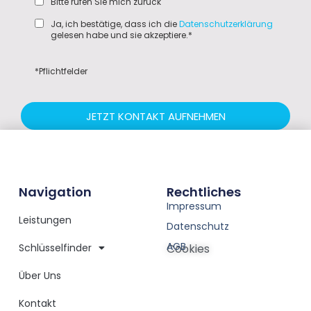
Bitte rufen Sie mich zurück
Ja, ich bestätige, dass ich die
Datenschutzerklärung
gelesen habe und sie akzeptiere.*
*Pflichtfelder
JETZT KONTAKT AUFNEHMEN
Navigation
Rechtliches
Impressum
Leistungen
Datenschutz
AGB
Schlüsselfinder
Cookies
Über Uns
Kontakt