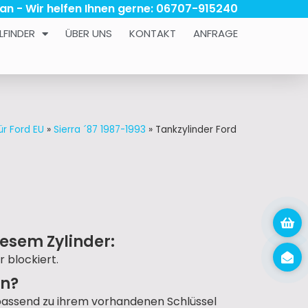
 an - Wir helfen Ihnen gerne: 06707-915240
LFINDER
ÜBER UNS
KONTAKT
ANFRAGE
ür Ford EU
»
Sierra ´87 1987-1993
»
Tankzylinder Ford
esem Zylinder:
r blockiert.
un?
passend zu ihrem vorhandenen Schlüssel