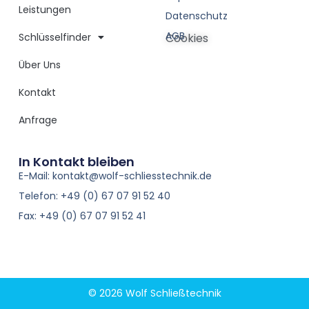
Leistungen
Datenschutz
AGB
Schlüsselfinder
Cookies
Über Uns
Kontakt
Anfrage
In Kontakt bleiben
E-Mail: kontakt@wolf-schliesstechnik.de
Telefon: +49 (0) 67 07 91 52 40
Fax: +49 (0) 67 07 91 52 41
© 2026 Wolf Schließtechnik