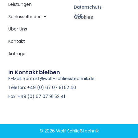
Leistungen
Datenschutz
AGB
Schlüsselfinder
Cookies
Über Uns
Kontakt
Anfrage
In Kontakt bleiben
E-Mail: kontakt@wolf-schliesstechnik.de
Telefon: +49 (0) 67 07 91 52 40
Fax: +49 (0) 67 07 91 52 41
© 2026 Wolf Schließtechnik