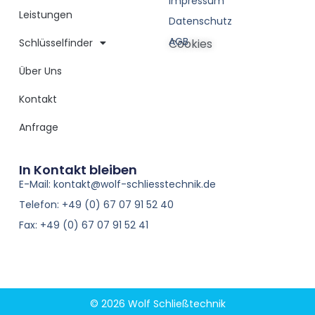
Impressum
Leistungen
Datenschutz
AGB
Schlüsselfinder
Cookies
Über Uns
Kontakt
Anfrage
In Kontakt bleiben
E-Mail: kontakt@wolf-schliesstechnik.de
Telefon: +49 (0) 67 07 91 52 40
Fax: +49 (0) 67 07 91 52 41
© 2026 Wolf Schließtechnik