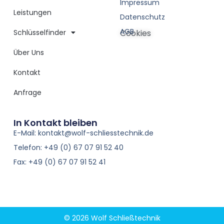
Impressum
Leistungen
Datenschutz
AGB
Schlüsselfinder
Cookies
Über Uns
Kontakt
Anfrage
In Kontakt bleiben
E-Mail: kontakt@wolf-schliesstechnik.de
Telefon: +49 (0) 67 07 91 52 40
Fax: +49 (0) 67 07 91 52 41
© 2026 Wolf Schließtechnik