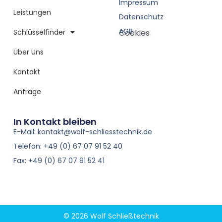
Impressum
Leistungen
Datenschutz
AGB
Schlüsselfinder
Cookies
Über Uns
Kontakt
Anfrage
In Kontakt bleiben
E-Mail: kontakt@wolf-schliesstechnik.de
Telefon: +49 (0) 67 07 91 52 40
Fax: +49 (0) 67 07 91 52 41
© 2026 Wolf Schließtechnik