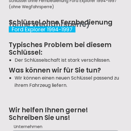
Schlüssel ohne Fernbedienung Ford Explorer 1994-1997
(ohne Wegfahrsperre)
Schlüssel ohne Fernbedienung
(ohne Wegfahrsperre)
Ford Explorer 1994-1997
Typisches Problem bei diesem
Schlüssel:
Der Schlüsselschaft ist stark verschlissen.
Was können wir für Sie tun?
Wir können einen neuen Schlüssel passend zu
ihrem Fahrzeug liefern.
Wir helfen Ihnen gerne!
Schreiben Sie uns!
Unternehmen