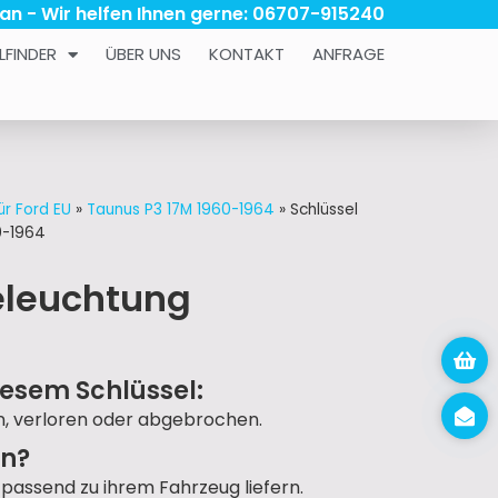
 an - Wir helfen Ihnen gerne: 06707-915240
LFINDER
ÜBER UNS
KONTAKT
ANFRAGE
ür Ford EU
»
Taunus P3 17M 1960-1964
»
Schlüssel
0-1964
eleuchtung
iesem Schlüssel:
en, verloren oder abgebrochen.
un?
passend zu ihrem Fahrzeug liefern.