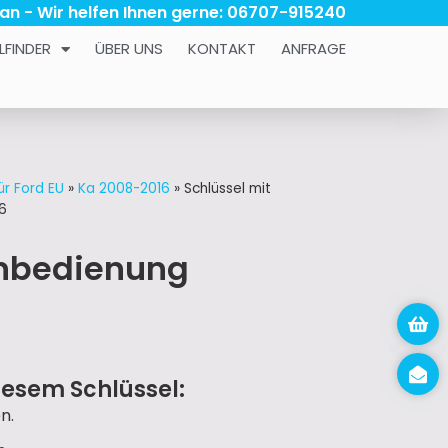
 an - Wir helfen Ihnen gerne: 06707-915240
LFINDER
ÜBER UNS
KONTAKT
ANFRAGE
ür Ford EU
»
Ka 2008-2016
»
Schlüssel mit
6
rnbedienung
iesem Schlüssel:
n.