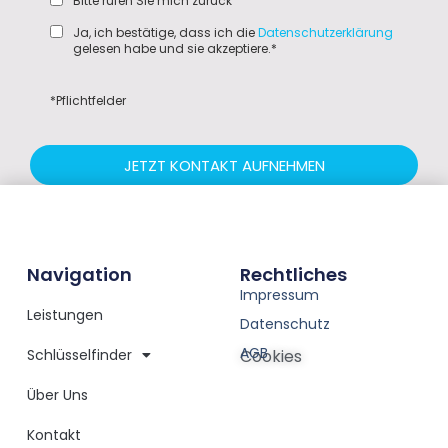
Bitte rufen Sie mich zurück
Ja, ich bestätige, dass ich die
Datenschutzerklärung
gelesen habe und sie akzeptiere.*
*Pflichtfelder
JETZT KONTAKT AUFNEHMEN
Navigation
Rechtliches
Impressum
Leistungen
Datenschutz
AGB
Schlüsselfinder
Cookies
Über Uns
Kontakt