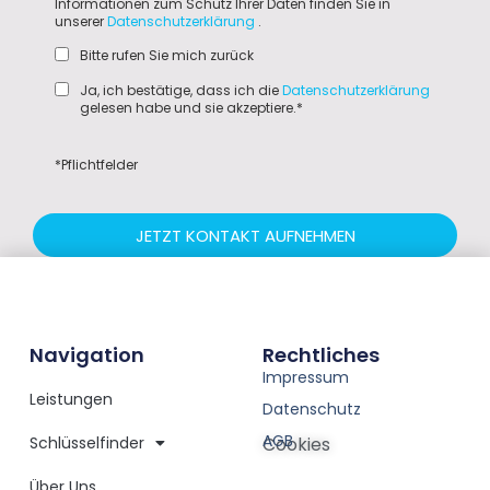
Informationen zum Schutz Ihrer Daten finden Sie in
unserer
Datenschutzerklärung
.
Bitte rufen Sie mich zurück
Ja, ich bestätige, dass ich die
Datenschutzerklärung
gelesen habe und sie akzeptiere.*
*Pflichtfelder
JETZT KONTAKT AUFNEHMEN
Navigation
Rechtliches
Impressum
Leistungen
Datenschutz
AGB
Schlüsselfinder
Cookies
Über Uns