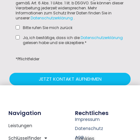
gemäß Art. 6 Abs. 1 UAbs. 1 lit. b DSGVO. Sie können dieser
Verarbeitung jederzeit widersprechen. Mehr
Informationen zum Schutz Ihrer Daten finden Sie in
unserer
Datenschutzerklärung
.
Bitte rufen Sie mich zurück
Ja, ich bestätige, dass ich die
Datenschutzerklärung
gelesen habe und sie akzeptiere.*
*Pflichtfelder
JETZT KONTAKT AUFNEHMEN
Navigation
Rechtliches
Impressum
Leistungen
Datenschutz
AGB
Schlüsselfinder
Cookies