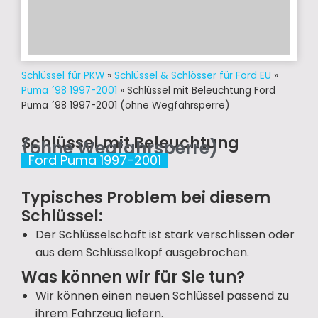
Schlüssel für PKW
»
Schlüssel & Schlösser für Ford EU
»
Puma ´98 1997-2001
»
Schlüssel mit Beleuchtung Ford
Puma ´98 1997-2001 (ohne Wegfahrsperre)
Schlüssel mit Beleuchtung
(ohne Wegfahrsperre)
Ford Puma 1997-2001
Typisches Problem bei diesem
Schlüssel:
Der Schlüsselschaft ist stark verschlissen oder
aus dem Schlüsselkopf ausgebrochen.
Was können wir für Sie tun?
Wir können einen neuen Schlüssel passend zu
ihrem Fahrzeug liefern.