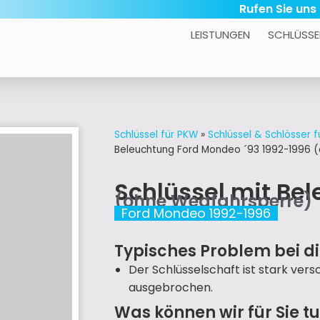
Rufen Sie uns
LEISTUNGEN
SCHLÜSSE
Schlüssel für PKW
»
Schlüssel & Schlösser f
Beleuchtung Ford Mondeo ´93 1992-1996 
Schlüssel mit Be
(ohne Wegfahrsperre)
Ford Mondeo 1992-1996
Typisches Problem bei d
Der Schlüsselschaft ist stark ver
ausgebrochen.
Was können wir für Sie t