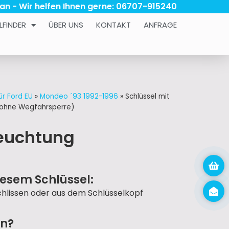
 an - Wir helfen Ihnen gerne: 06707-915240
LFINDER
ÜBER UNS
KONTAKT
ANFRAGE
ür Ford EU
»
Mondeo ´93 1992-1996
»
Schlüssel mit
(ohne Wegfahrsperre)
leuchtung
iesem Schlüssel:
schlissen oder aus dem Schlüsselkopf
un?