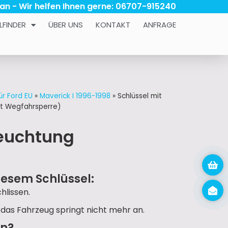
 an - Wir helfen Ihnen gerne: 06707-915240
LFINDER
ÜBER UNS
KONTAKT
ANFRAGE
ür Ford EU
»
Maverick I 1996-1998
»
Schlüssel mit
it Wegfahrsperre)
leuchtung
iesem Schlüssel:
hlissen.
 das Fahrzeug springt nicht mehr an.
un?