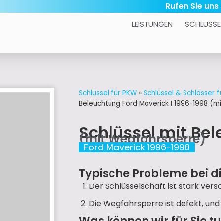
Rufen Sie uns
LEISTUNGEN
SCHLÜSSE
Schlüssel für PKW
»
Schlüssel & Schlösser f
Beleuchtung Ford Maverick I 1996-1998 (m
Schlüssel mit Be
(mit Wegfahrsperre)
Ford Maverick 1996-1998
Typische Probleme bei d
Der Schlüsselschaft ist stark versc
Die Wegfahrsperre ist defekt, und
Was können wir für Sie t