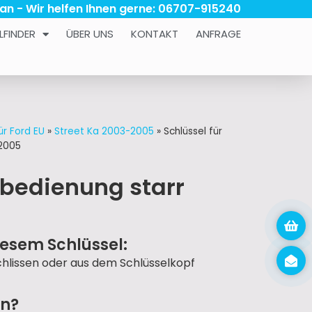
 an - Wir helfen Ihnen gerne: 06707-915240
LFINDER
ÜBER UNS
KONTAKT
ANFRAGE
ür Ford EU
»
Street Ka 2003-2005
»
Schlüssel für
-2005
nbedienung starr
iesem Schlüssel:
schlissen oder aus dem Schlüsselkopf
un?